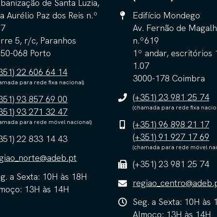
banização de Santa Luzia,
a Aurélio Paz dos Reis n.º
Edifício Mondego
57
Av. Fernão de Magalh
rre 5, r/c, Paranhos
n.º619
50-068 Porto
1º andar, escritórios 
1.07
351) 22 606 64 14
3000-178 Coimbra
amada para rede fixa nacional)
(+351) 23 981 25 74
351) 93 857 69 00
(chamada para rede fixa nacio
351) 93 271 32 47
amada para rede móvel nacional)
(+351) 96 898 21 17
(+351) 91 927 17 69
351) 22 833 14 43
(chamada para rede móvel nac
giao_norte@adeb.pt
(+351) 23 981 25 74
g. a Sexta: 10H às 18H
regiao_centro@adeb.
moço: 13H às 14H
Seg. a Sexta: 10H às 
Almoço: 13H às 14H