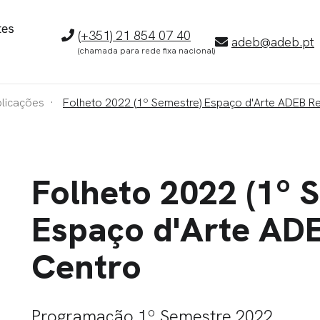
Telefone
(+351) 21 854 07 40
E-
adeb@adeb.pt
(chamada para rede fixa nacional)
mail
blicações
Folheto 2022 (1º Semestre) Espaço d'Arte ADEB R
Folheto 2022 (1º 
Espaço d'Arte AD
Centro
Programação 1º Semestre 2022