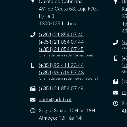
Quinta do Cabrinha
Ur
AV. de Ceuta 53, Loja F/G,
Ru
H/I e J
3
1300-125 Lisboa
To
42
(+351) 21 854 07 40
(+351) 21 854 07 44
(+
(+351) 21 854 07 45
(ch
(chamada para rede fixa nacional)
(+
(+351) 92 411 23 44
(+
(+351) 96 616 57 43
(ch
(chamada para rede móvel nacional)
(+
(+351) 21 854 07 49
re
adeb@adeb.pt
Se
Seg. a Sexta: 10H às 18H
Al
Almoço: 13H às 14H