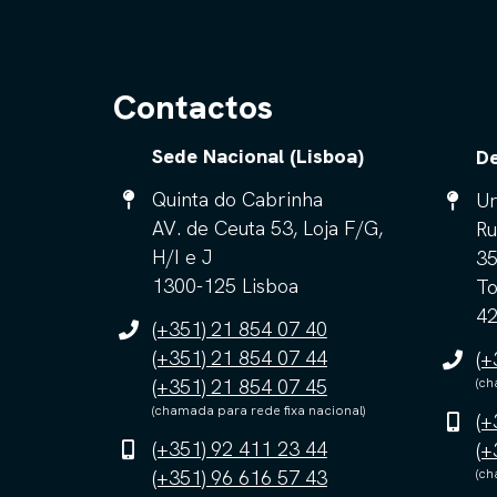
Contactos
Sede Nacional (Lisboa)
De
Quinta do Cabrinha
Ur
AV. de Ceuta 53, Loja F/G,
Ru
H/I e J
3
1300-125 Lisboa
To
42
(+351) 21 854 07 40
(+351) 21 854 07 44
(+
(+351) 21 854 07 45
(ch
(chamada para rede fixa nacional)
(+
(+351) 92 411 23 44
(+
(+351) 96 616 57 43
(ch