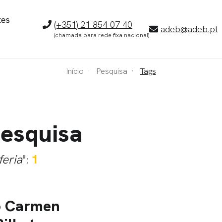
Telefone
(+351) 21 854 07 40
E-
adeb@adeb.pt
(chamada para rede fixa nacional)
mail
Início
Pesquisa
Tags
pesquisa
 feria
":
1
o Carmen