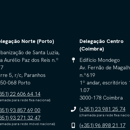
legação Norte (Porto)
Delegação Centro
(Coimbra)
banização de Santa Luzia,
a Aurélio Paz dos Reis n.º
Edifício Mondego
57
Av. Fernão de Magalh
rre 5, r/c, Paranhos
n.º619
50-068 Porto
1º andar, escritórios 
1.07
351) 22 606 64 14
3000-178 Coimbra
amada para rede fixa nacional)
(+351) 23 981 25 74
351) 93 857 69 00
(chamada para rede fixa nacio
351) 93 271 32 47
amada para rede móvel nacional)
(+351) 96 898 21 17