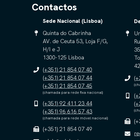
Contactos
Sede Nacional (Lisboa)
De
Quinta do Cabrinha
Ur
AV. de Ceuta 53, Loja F/G,
Ru
H/I e J
3
1300-125 Lisboa
To
42
(+351) 21 854 07 40
(+351) 21 854 07 44
(+
(+351) 21 854 07 45
(ch
(chamada para rede fixa nacional)
(+
(+351) 92 411 23 44
(+
(+351) 96 616 57 43
(ch
(chamada para rede móvel nacional)
(+
(+351) 21 854 07 49
re