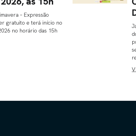
 2026, às 15h
imavera – Expressão
er gratuito e terá início no
J
 2026 no horário das 15h
d
p
s
r
V