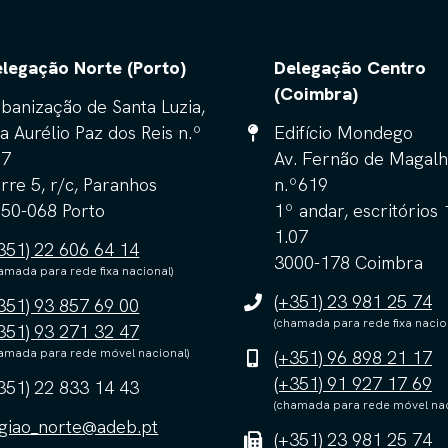
legação Norte (Porto)
Delegação Centro
(Coimbra)
banização de Santa Luzia,
a Aurélio Paz dos Reis n.º
Edifício Mondego
57
Av. Fernão de Magalh
rre 5, r/c, Paranhos
n.º619
50-068 Porto
1º andar, escritórios 
1.07
351) 22 606 64 14
3000-178 Coimbra
amada para rede fixa nacional)
(+351) 23 981 25 74
351) 93 857 69 00
(chamada para rede fixa nacio
351) 93 271 32 47
amada para rede móvel nacional)
(+351) 96 898 21 17
(+351) 91 927 17 69
351) 22 833 14 43
(chamada para rede móvel nac
giao_norte@adeb.pt
(+351) 23 981 25 74