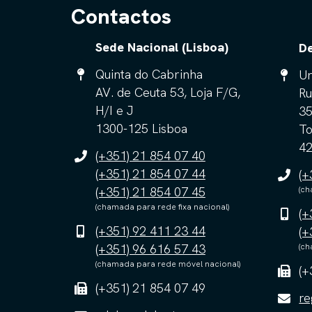
Contactos
Sede Nacional (Lisboa)
De
Quinta do Cabrinha
Ur
AV. de Ceuta 53, Loja F/G,
Ru
H/I e J
3
1300-125 Lisboa
To
42
(+351) 21 854 07 40
(+351) 21 854 07 44
(+
(+351) 21 854 07 45
(ch
(chamada para rede fixa nacional)
(+
(+351) 92 411 23 44
(+
(+351) 96 616 57 43
(ch
(chamada para rede móvel nacional)
(+
(+351) 21 854 07 49
re