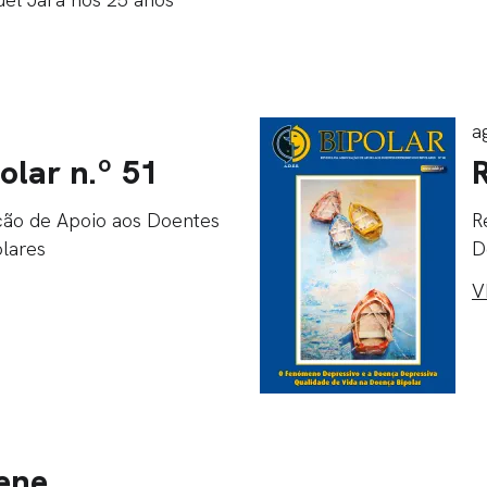
a
olar n.º 51
R
ação de Apoio aos Doentes
R
olares
D
V
ene