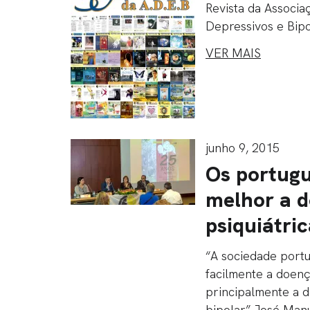
Revista da Associ
Depressivos e Bip
VER MAIS
junho 9, 2015
Os portug
melhor a 
psiquiátri
“A sociedade portu
facilmente a doença
principalmente a 
bipolar” José Man