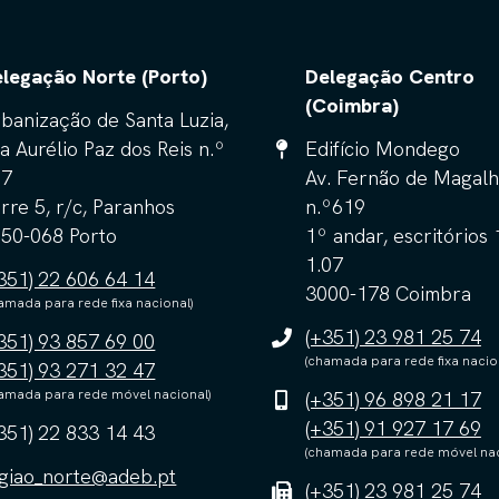
legação Norte (Porto)
Delegação Centro
(Coimbra)
banização de Santa Luzia,
a Aurélio Paz dos Reis n.º
Edifício Mondego
57
Av. Fernão de Magalh
rre 5, r/c, Paranhos
n.º619
50-068 Porto
1º andar, escritórios 
1.07
351) 22 606 64 14
3000-178 Coimbra
amada para rede fixa nacional)
(+351) 23 981 25 74
351) 93 857 69 00
(chamada para rede fixa nacio
351) 93 271 32 47
amada para rede móvel nacional)
(+351) 96 898 21 17
(+351) 91 927 17 69
351) 22 833 14 43
(chamada para rede móvel nac
giao_norte@adeb.pt
(+351) 23 981 25 74