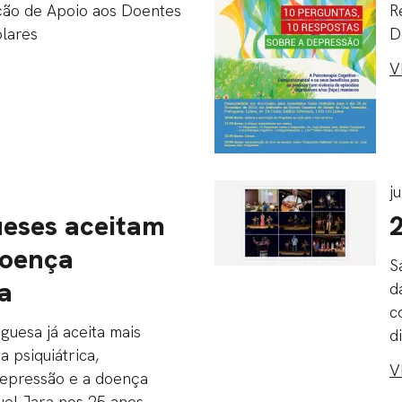
ação de Apoio aos Doentes
R
olares
D
V
j
ueses aceitam
doença
S
ca
d
c
guesa já aceita mais
d
 psiquiátrica,
V
depressão e a doença
uel Jara nos 25 anos