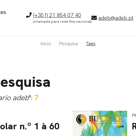
Telefone
(+351) 21 854 07 40
E-
adeb@adeb.pt
(chamada para rede fixa nacional)
mail
Início
Pesquisa
Tags
pesquisa
ario adeb
":
7
n
olar n.º 1 à 60
R